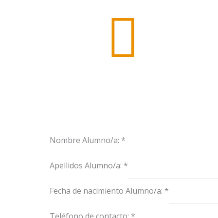
Nombre Alumno/a:
*
A
Apellidos Alumno/a:
*
p
e
Fecha de nacimiento Alumno/a:
*
l
l
Teléfono de contacto:
*