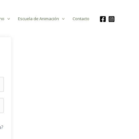
no
Escuela de Animación
Contacto
a?